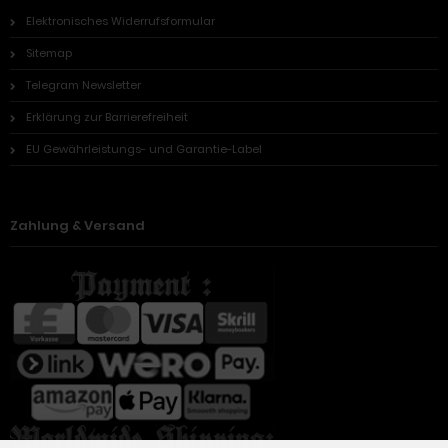
Elektronisches Widerrufsformular
Sitemap
Telegram Newsletter
Erklärung zur Barrierefreiheit
EU Gewährleistungs- und Garantie-Label
Zahlung & Versand