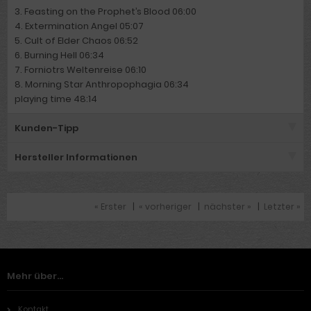
3. Feasting on the Prophet’s Blood 06:00
4. Extermination Angel 05:07
5. Cult of Elder Chaos 06:52
6. Burning Hell 06:34
7. Forniotrs Weltenreise 06:10
8. Morning Star Anthropophagia 06:34
playing time 48:14
Kunden-Tipp
Hersteller Informationen
« Erster
|
« vorheriger
|
nächster »
|
Letzter »
Mehr über...
Kontakt