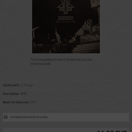
Für eine größere Ansicht klicken Sie auf das
Vorschaubild
Lieferzeit:
3-4 Tage
Hersteller:
WTC
Mehr Artikel von:
WTC
Artikeldatenblatt drucken