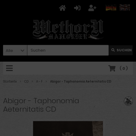
Alle
SUCHEN
(
0
)
Startseite
CD
A - F
Abigor - Taphonomia Aeternitatis CD
Abigor - Taphonomia
Aeternitatis CD