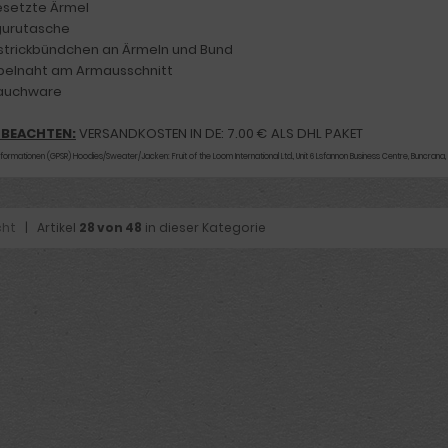
esetzte Ärmel
gurutasche
pstrickbündchen an Ärmeln und Bund
pelnaht am Armausschnitt
lauchware
 BEACHTEN:
VERSANDKOSTEN IN DE: 7.00 € ALS DHL PAKET
nformationen (GPSR) Hoodies/Sweater/Jacken: Fruit of the Loom International Ltd., Unit 6 Lsfannon Business Centre, Buncrana,
cht
| Artikel
28 von 48
in dieser Kategorie