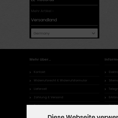
Mehr Artikel
»
Versandland
Germany
Mehr über...
Inform
Kontakt
Elekt
Widerrufsrecht & Widerrufsformular
Sitem
Lieferzeit
Teleg
Zahlung & Versand
Erklär
Datenschutz
EU Ge
Unsere AGB
Diese Webseite verwe