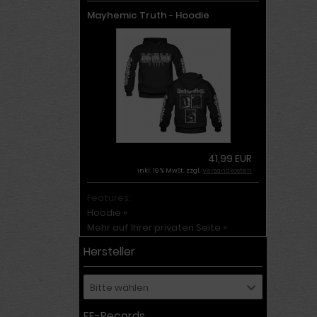
Mayhemic Truth - Hoodie
41,99 EUR
inkl. 19 % MwSt. zzgl.
Versandkosten
Features:
Hoodie »
Mehr auf Ihrer privaten Seite »
Hersteller
Bitte wählen
EE-Records