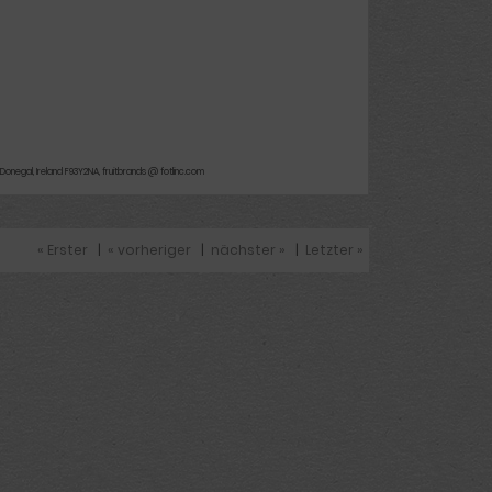
 Donegal, Ireland F93Y2NA, fruitbrands @ fotlinc.com
« Erster
|
« vorheriger
|
nächster »
|
Letzter »