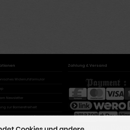
ationen
Zahlung & Versand
ronisches Widerrufsformular
ap
ram Newsletter
ung zur Barrierefreiheit
währleistungs- und Garantie-Label
ndet Cookies und andere