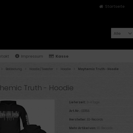
Startseite
Alle
ntakt
Impressum
Kasse
Bekleidung
Hoodie / Sweater
Hoodie
Mayhemic Truth - Hoodie
hemic Truth - Hoodie
Lieferzeit:
3-4 Tage
Art.Nr.:
EERS6
Hersteller:
EE-Records
Mehr Artikel von:
EE-Records