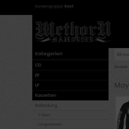
Kundengruppe:
Gast
Kategorien
Ko
CD
Startseite
EP
May
LP
Kassetten
Bekleidung
T-Shirt
Longsleeves