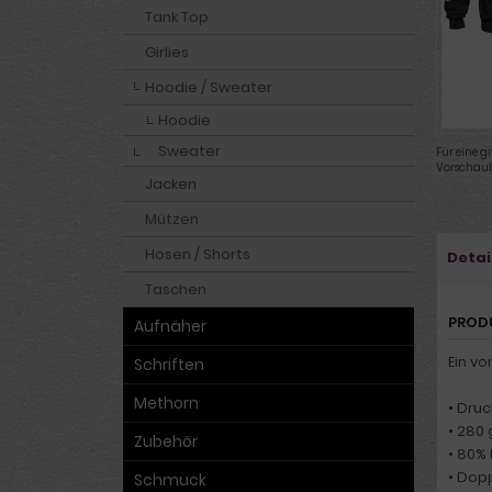
Tank Top
Girlies
Hoodie / Sweater
Hoodie
Sweater
Für eine g
Vorschaub
Jacken
Mützen
Hosen / Shorts
Detai
Taschen
PROD
Aufnäher
Ein vo
Schriften
Methorn
• Druc
• 280
Zubehör
• 80%
• Dop
Schmuck