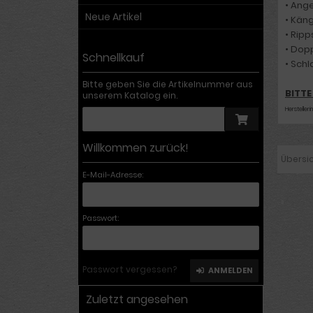
• Ang
Neue Artikel
• Kän
• Rip
• Dop
Schnellkauf
• Sch
Bitte geben Sie die Artikelnummer aus
BITTE
unserem Katalog ein.
Herstelleri
Willkommen zurück!
Übersi
E-Mail-Adresse:
Passwort:
Passwort vergessen?
ANMELDEN
Zuletzt angesehen