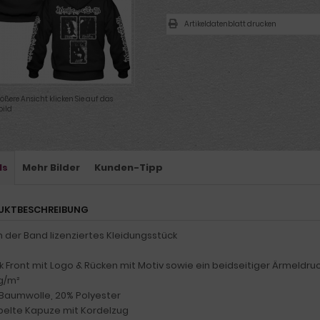
Artikeldatenblatt drucken
rößere Ansicht klicken Sie auf das
ild
ls
Mehr Bilder
Kunden-Tipp
UKTBESCHREIBUNG
n der Band lizenziertes Kleidungsstück
k Front mit Logo & Rücken mit Motiv sowie ein beidseitiger Ärmeldruc
 g/m²
 Baumwolle, 20% Polyester
pelte Kapuze mit Kordelzug